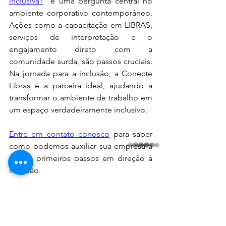
inclusiva?
" é uma pergunta central no 
ambiente corporativo contemporâneo. 
Ações como a capacitação em LIBRAS, 
serviços de interpretação e o 
engajamento direto com a 
comunidade surda, são passos cruciais. 
Na jornada para a inclusão, a Conecte 
Libras é a parceira ideal, ajudando a 
transformar o ambiente de trabalho em 
um espaço verdadeiramente inclusivo.
Entre em contato conosco
 para saber 
como podemos auxiliar sua empresa a 
whatsapp
dar os primeiros passos em direção à 
inclusão.