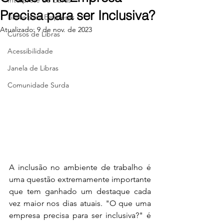
Intérprete de Libras
Precisa para ser Inclusiva?
Libras para Empresas
Atualizado:
9 de nov. de 2023
Cursos de Libras
Acessibilidade
Janela de Libras
Comunidade Surda
A inclusão no ambiente de trabalho é 
uma questão extremamente importante 
que tem ganhado um destaque cada 
vez maior nos dias atuais. "O que uma 
empresa precisa para ser inclusiva?" é 