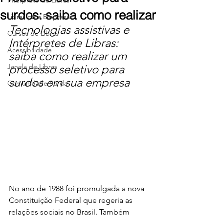
Intérprete de Libras
surdos: saiba como realizar
Libras para Empresas
Tecnologias assistivas e 
Cursos de Libras
Intérpretes de Libras: 
Acessibilidade
saiba como realizar um 
Janela de Libras
processo seletivo para 
surdos em sua empresa
Comunidade Surda
No ano de 1988 foi promulgada a nova 
Constituição Federal que regeria as 
relações sociais no Brasil. Também 