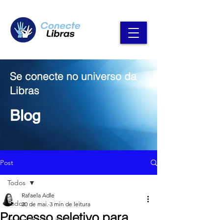
Se conecte no universo da
Libras
Blog
Post
Todos
Rafaela Adle
Todos
20 de mai.
3 min de leitura
Processo seletivo para