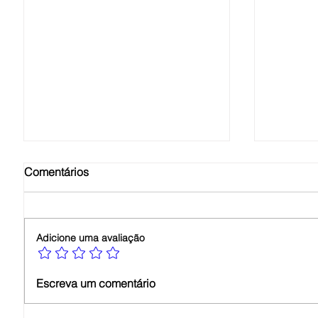
Comentários
Adicione uma avaliação
Intérprete de Libras:
Por que 
Escreva um comentário
descubra como ingressar
Libras 
nessa profissão