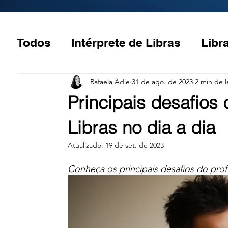
Todos
Intérprete de Libras
Libr
Acessibilidade
Janela de Libra
Rafaela Adle
31 de ago. de 2023
2 min de l
Principais desafios 
Libras no dia a dia
Atualizado:
19 de set. de 2023
Conheça os principais desafios do profi