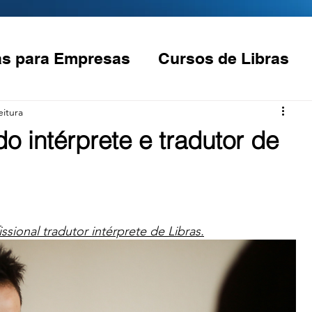
as para Empresas
Cursos de Libras
s
Comunidade Surda
eitura
do intérprete e tradutor de
ssional tradutor intérprete de Libras.