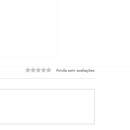
Avaliado com 0 de 5 estrelas.
Ainda sem avaliações
os intérpretes de
devem revezar?