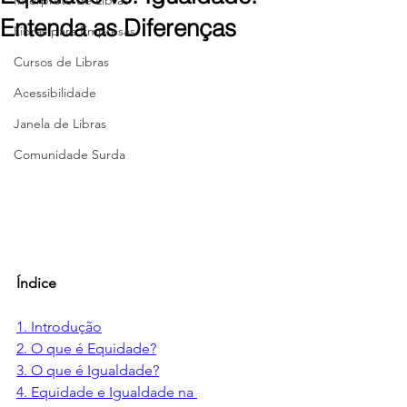
Intérprete de Libras
Entenda as Diferenças
Libras para Empresas
Cursos de Libras
Acessibilidade
Janela de Libras
Comunidade Surda
Índice 
1. Introdução
2. O que é Equidade?
3. O que é Igualdade?
4. Equidade e Igualdade na 