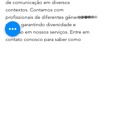
de comunicação em diversos 
contextos. Contamos com 
profissionais de diferentes gêneros e 
whatsapp
etnias, garantindo diversidade e 
inclusão em nossos serviços. Entre em 
contato conosco para saber como 
podemos ajudar sua empresa a 
promover a equidade e a inclusão 
através da Libras. 
Acessibilidade
Libras para Empresas